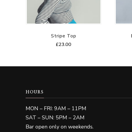
Stripe Top
£
23.00
HOURS
MON – FRI: 9AM – 11PM
SAT – SUN: 5PM – 2AM
Bar open only on weekends.