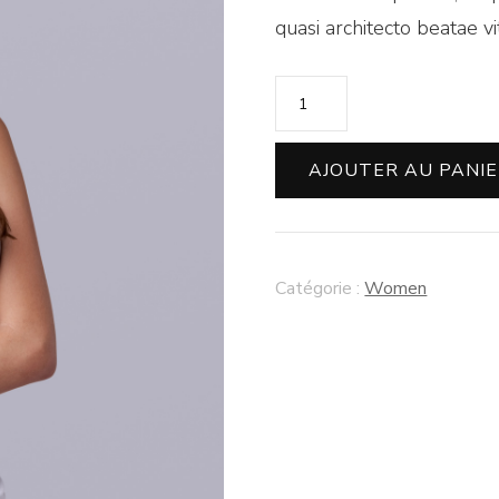
quasi architecto beatae vi
quantité
de
White
AJOUTER AU PANI
Tank
Catégorie :
Women