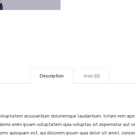
Description
Avis (0)
t voluptatem accusantium doloremque laudantium, totam rem aperia
 Nemo enim ipsam voluptatem quia voluptas sit aspernatur aut od
rro quisquam est, qui dolorem ipsum quia dolor sit amet, consect