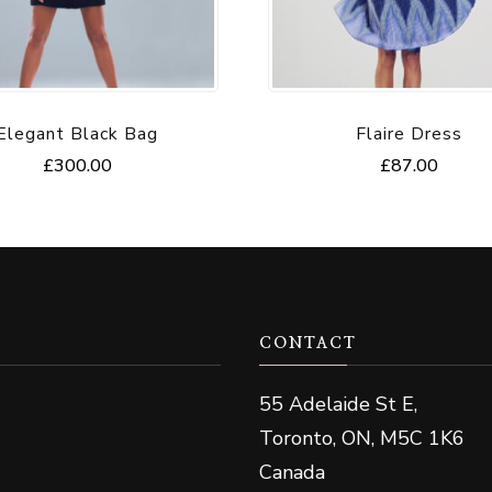
Elegant Black Bag
Flaire Dress
£
300.00
£
87.00
CONTACT
55 Adelaide St E,
Toronto, ON, M5C 1K6
Canada