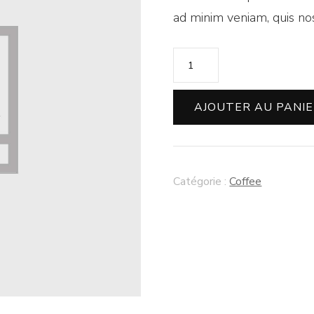
ad minim veniam, quis nos
quantité
de
Premium
AJOUTER AU PANI
Le
Mans
Coffee
Catégorie :
Coffee