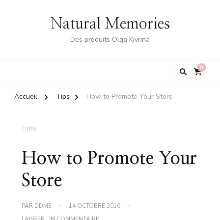
Natural Memories
Des produits Olga Kivrina
0
Accueil
Tips
How to Promote Your Store
TIPS
How to Promote Your
Store
PAR
DDM3
14 OCTOBRE 2016
SUR
LAISSER UN COMMENTAIRE